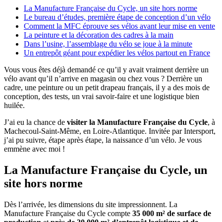
La Manufacture Française du Cycle, un site hors norme
Le bureau d’études, première étape de conception d’un vélo
Comment la MFC éprouve ses vélos avant leur mise en vente
La peinture et la décoration des cadres à la main
Dans l’usine, l’assemblage du vélo se joue à la minute
Un entrepôt géant pour expédier les vélos partout en France
Vous vous êtes déjà demandé ce qu’il y avait vraiment derrière un
vélo avant qu’il n’arrive en magasin ou chez vous ? Derrière un
cadre, une peinture ou un petit drapeau français, il y a des mois de
conception, des tests, un vrai savoir-faire et une logistique bien
huilée.
J’ai eu la chance de
visiter la Manufacture Française du Cycle
, à
Machecoul-Saint-Même, en Loire-Atlantique. Invitée par Intersport,
j’ai pu suivre, étape après étape, la naissance d’un vélo. Je vous
emmène avec moi !
La Manufacture Française du Cycle, un
site hors norme
Dès l’arrivée, les dimensions du site impressionnent. La
Manufacture Française du Cycle compte
35 000 m² de surface de