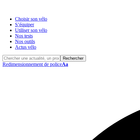
Choisir son vélo
S’équiper
Utiliser son vélo
Nos tests
Nos outils
Actus vélo
Redimensionnement de police
Aa