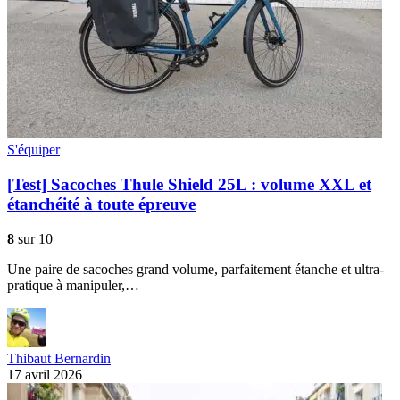
S'équiper
[Test] Sacoches Thule Shield 25L : volume XXL et
étanchéité à toute épreuve
8
sur 10
Une paire de sacoches grand volume, parfaitement étanche et ultra-
pratique à manipuler,…
Thibaut Bernardin
17 avril 2026