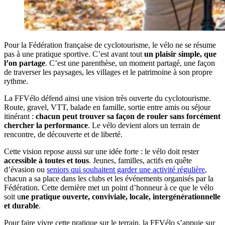
Pour la Fédération française de cyclotourisme, le vélo ne se résume
pas à une pratique sportive. C’est avant tout
un plaisir simple, que
l’on partage
. C’est une parenthèse, un moment partagé, une façon
de traverser les paysages, les villages et le patrimoine à son propre
rythme.
La FFVélo défend ainsi une vision très ouverte du cyclotourisme.
Route, gravel, VTT, balade en famille, sortie entre amis ou séjour
itinérant :
chacun peut trouver sa façon de rouler sans forcément
chercher la performance
. Le vélo devient alors un terrain de
rencontre, de découverte et de liberté.
Cette vision repose aussi sur une idée forte : le vélo doit rester
accessible à toutes et tous
. Jeunes, familles, actifs en quête
d’évasion ou
seniors qui souhaitent garder une activité régulière
,
chacun a sa place dans les clubs et les événements organisés par la
Fédération. Cette dernière met un point d’honneur à ce que le vélo
soit u
ne pratique ouverte, conviviale, locale, intergénérationnelle
et durable
.
Pour faire vivre cette pratique sur le terrain, la FFVélo s’appuie sur