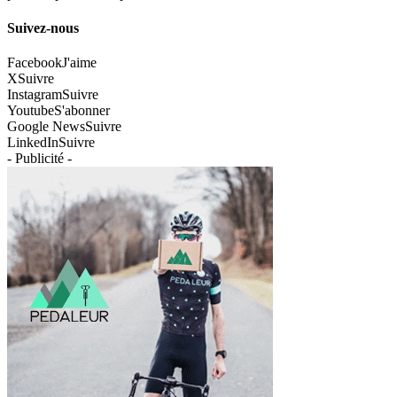
Suivez-nous
Facebook
J'aime
X
Suivre
Instagram
Suivre
Youtube
S'abonner
Google News
Suivre
LinkedIn
Suivre
- Publicité -