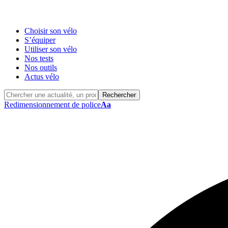
Choisir son vélo
S’équiper
Utiliser son vélo
Nos tests
Nos outils
Actus vélo
Redimensionnement de police
Aa