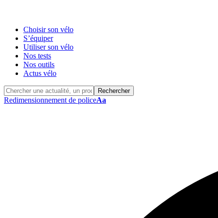
Choisir son vélo
S’équiper
Utiliser son vélo
Nos tests
Nos outils
Actus vélo
Redimensionnement de police
Aa