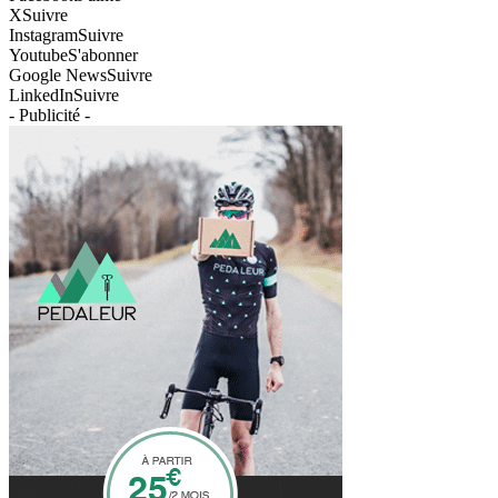
X
Suivre
Instagram
Suivre
Youtube
S'abonner
Google News
Suivre
LinkedIn
Suivre
- Publicité -