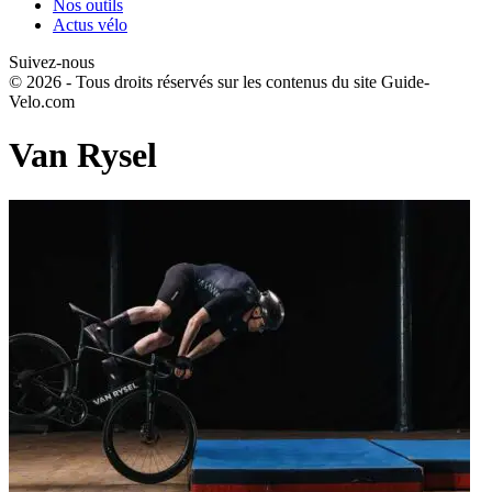
Nos outils
Actus vélo
Suivez-nous
© 2026 - Tous droits réservés sur les contenus du site Guide-
Velo.com
Van Rysel