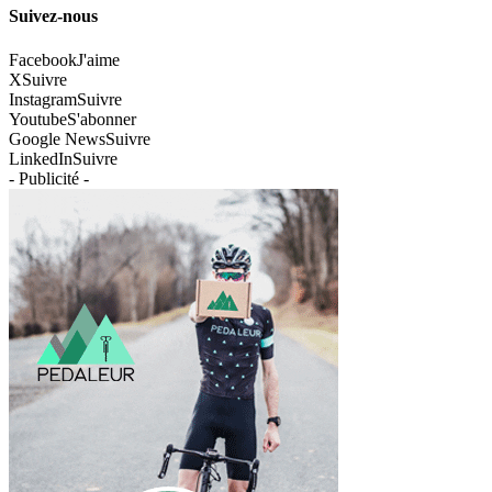
Suivez-nous
Facebook
J'aime
X
Suivre
Instagram
Suivre
Youtube
S'abonner
Google News
Suivre
LinkedIn
Suivre
- Publicité -