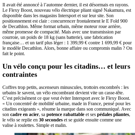
Il avait été annoncé à l’automne dernier, il est désormais en rayons.
Le Flexy Boost, nouveau vélo électrique pliant signé Nakamura, est
disponible dans les magasins Intersport et sur leur site. Son
positionnement est clair : concurrencer frontalement le E Fold 900
de Decathlon. Même format urbain, même moteur roue arrière,
même promesse de compacité. Mais avec une transmission par
courroie, un poids de 18 kg (sans batterie), une fabrication
française… et un tarif plus léger : 1 399,99 € contre 1 699,99 € pour
le modèle Decathlon. Alors, bonne affaire ou compromis malin ? On
fait le point.
Un vélo conçu pour les citadins… et leurs
contraintes
Coffres trop petits, ascenseurs minuscules, trottoirs encombrés : les
urbains le savent, un vélo encombrant devient vite un casse-tête.
C’est précisément ce que veut éviter Intersport avec le Flexy Boost.
« Un concentré de mobilité urbaine, made in France, pensé pour les
citadins exigeants », résume la marque dans son communiqué. Avec
son
cadre en acier
, sa
potence rabattable
et ses
pédales pliantes
,
le vélo se replie en
30 secondes
et se guide ensuite comme une
valise à roulettes. Simple et malin.