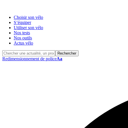
Choisir son vélo
S’équiper
Utiliser son vélo
Nos tests
Nos outils
Actus vélo
Redimensionnement de police
Aa