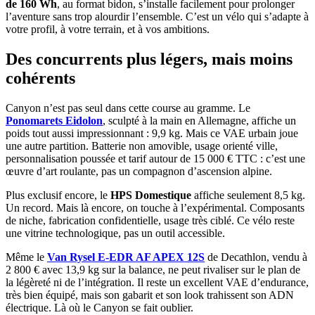
de 160 Wh
, au format bidon, s’installe facilement pour prolonger
l’aventure sans trop alourdir l’ensemble. C’est un vélo qui s’adapte à
votre profil, à votre terrain, et à vos ambitions.
Des concurrents plus légers, mais moins
cohérents
Canyon n’est pas seul dans cette course au gramme. Le
Ponomarets Eidolon
, sculpté à la main en Allemagne, affiche un
poids tout aussi impressionnant : 9,9 kg. Mais ce VAE urbain joue
une autre partition. Batterie non amovible, usage orienté ville,
personnalisation poussée et tarif autour de 15 000 € TTC : c’est une
œuvre d’art roulante, pas un compagnon d’ascension alpine.
Plus exclusif encore, le
HPS Domestique
affiche seulement 8,5 kg.
Un record. Mais là encore, on touche à l’expérimental. Composants
de niche, fabrication confidentielle, usage très ciblé. Ce vélo reste
une vitrine technologique, pas un outil accessible.
Même le
Van Rysel E-EDR AF APEX 12S
de Decathlon, vendu à
2 800 € avec 13,9 kg sur la balance, ne peut rivaliser sur le plan de
la légèreté ni de l’intégration. Il reste un excellent VAE d’endurance,
très bien équipé, mais son gabarit et son look trahissent son ADN
électrique. Là où le Canyon se fait oublier.