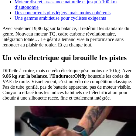
Moteur discret, assistance naturelle et jusqu’à 100 km
d’autonomie
Des concurrents plus légers, mais moins cohérents
Une gamme ambitieuse pour cyclistes exigeants
Avec seulement 9,86 kg sur la balance, il redéfinit les standards du
genre. Nouveau moteur TQ, cadre carbone révolutionnaire,
intégration totale… Le géant allemand vise la performance sans
renoncer au plaisir de rouler. Et ça change tout.
Un vélo électrique qui brouille les pistes
Difficile à croire, mais ce vélo électrique pèse moins de 10 kg. Avec
9,86 kg sur la balance
, l’
Endurace:ONfly
bouscule les codes du
VAE de route. Visuellement, c’est un vélo de compétition classique.
Pas de tube gonflé, pas de batterie apparente, pas de moteur visible.
Canyon a effacé tous les indices habituels de l’électrification pour
aboutir à une silhouette racée, fine et totalement intégrée.