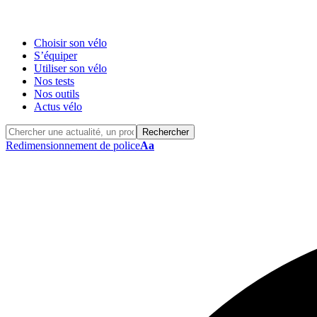
Choisir son vélo
S’équiper
Utiliser son vélo
Nos tests
Nos outils
Actus vélo
Redimensionnement de police
Aa