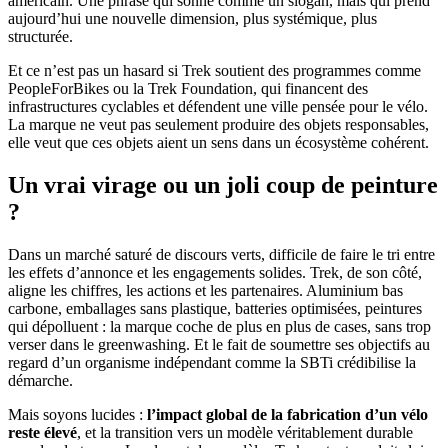
américain. Une phrase qui sonne comme un slogan, mais qui prend
aujourd’hui une nouvelle dimension, plus systémique, plus
structurée.
Et ce n’est pas un hasard si Trek soutient des programmes comme
PeopleForBikes ou la Trek Foundation, qui financent des
infrastructures cyclables et défendent une ville pensée pour le vélo.
La marque ne veut pas seulement produire des objets responsables,
elle veut que ces objets aient un sens dans un écosystème cohérent.
Un vrai virage ou un joli coup de peinture
?
Dans un marché saturé de discours verts, difficile de faire le tri entre
les effets d’annonce et les engagements solides. Trek, de son côté,
aligne les chiffres, les actions et les partenaires. Aluminium bas
carbone, emballages sans plastique, batteries optimisées, peintures
qui dépolluent : la marque coche de plus en plus de cases, sans trop
verser dans le greenwashing. Et le fait de soumettre ses objectifs au
regard d’un organisme indépendant comme la SBTi crédibilise la
démarche.
Mais soyons lucides :
l’impact global de la fabrication d’un vélo
reste élevé
, et la transition vers un modèle véritablement durable