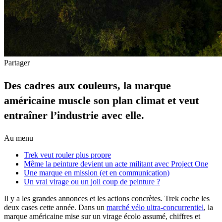
Partager
Des cadres aux couleurs, la marque
américaine muscle son plan climat et veut
entraîner l’industrie avec elle.
Au menu
Trek veut rouler plus propre
Même la peinture devient un acte militant avec Project One
Une marque en mission (et en communication)
Un vrai virage ou un joli coup de peinture ?
Il y a les grandes annonces et les actions concrètes. Trek coche les
deux cases cette année. Dans un
marché vélo ultra-concurrentiel
, la
marque américaine mise sur un virage écolo assumé, chiffres et