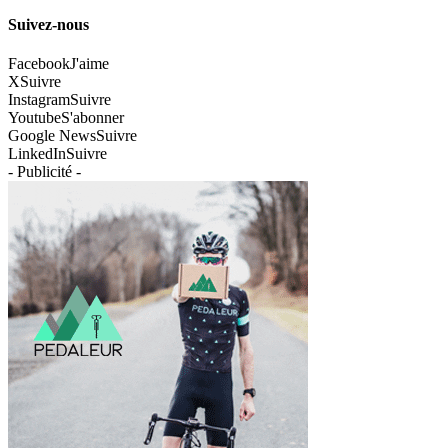
Suivez-nous
Facebook
J'aime
X
Suivre
Instagram
Suivre
Youtube
S'abonner
Google News
Suivre
LinkedIn
Suivre
- Publicité -