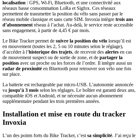
localisation
: GPS, Wi-Fi, Bluetooth, et une connectivité aux
réseaux basse consommation LoRa et Sigfox. Ces réseaux
permettent de transmettre la position du vélo sans passer par le
réseau mobile classique et sans carte SIM. Invoxia intègre
trois ans
d’abonnement
réseau à l’achat. Au-delà, le service reste accessible
sans engagement, à partir de 4,45 € par mois.
Le Bike Tracker permet de
suivre la position du vélo
lorsqu’il est
en mouvement (toutes les 2, 5 ou 10 minutes selon le réglage),
d’accéder à l’
historique des trajets
, de recevoir des
alertes
en cas
de mouvement suspect ou de sortie de zone, et de
partager la
position
avec un proche ou les forces de l’ordre. Il intègre aussi un
radar de proximité
en Bluetooth pour retrouver son vélo une fois
sur place.
La batterie est rechargeable par micro-USB. L’autonomie annoncée
va
jusqu’à 3 mois
selon les réglages. Le boîtier est garanti deux ans,
compatible iOS et Android, et ne nécessite aucun abonnement
supplémentaire pendant les trois premières années.
Installation et mise en route du tracker
Invoxia
L’un des points forts du Bike Tracker, c’est
sa simplicité
. J’ai reçu le