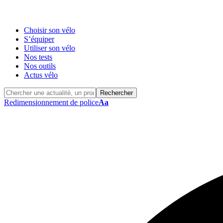
Choisir son vélo
S’équiper
Utiliser son vélo
Nos tests
Nos outils
Actus vélo
Redimensionnement de police
Aa