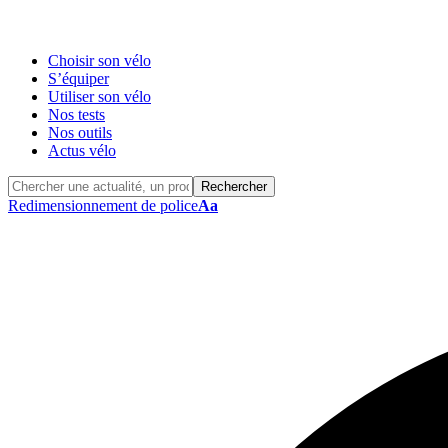
Choisir son vélo
S’équiper
Utiliser son vélo
Nos tests
Nos outils
Actus vélo
Redimensionnement de police
Aa