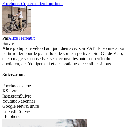
Facebook
Copier le lien
Imprimer
Par
Alice Herbault
Suivre
Alice pratique le vélotaf au quotidien avec son VAE. Elle aime aussi
partir rouler pour le plaisir lors de sorties sportives. Sur Guide Vélo,
elle partage ses conseils et ses découvertes autour du vélo du
quotidien, de l’équipement et des pratiques accessibles à tous.
Suivez-nous
Facebook
J'aime
X
Suivre
Instagram
Suivre
Youtube
S'abonner
Google News
Suivre
LinkedIn
Suivre
- Publicité -