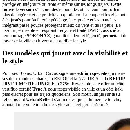
protège en intégralité du froid et même sur les longs trajets.
Cette
nouvelle version
s’inspire des retours des utilisateurs pour offrir
plus de légèreté et de praticité au quotidien. La coupe et les zips ont
été ajustés pour faciliter le pédalage, la capuche et les manches
intégrant passe-pouces protègent mieux du vent et de la pluie. Le
tissu imperméable et respirant, recyclé et traité DWR4, associé au
rembourrage
SORONA®
, garantit chaleur et légèreté, permettant de
traverser la ville en hiver sans sacrifier le style.
Des modèles qui jouent avec la visibilité et
le style
Pour ses 10 ans, Urban Circus signe une
édition spéciale
qui marie
ses deux modèles phares, la REPOP et la NATURIST : la
REPOP
HIVER MOTIF JUNGLE
, à
275€
. Réversible, elle offre un côté
vert fluo certifié
Type A
pour rester visible en ville et un côté kaki
plus discret pour les trajets quotidiens. Son motif Jungle sur tissu
réfléchissant
UrbanReflect
s’anime dès que la lumière le touche,
ajoutant une vraie touche de style sans négliger la sécurité.