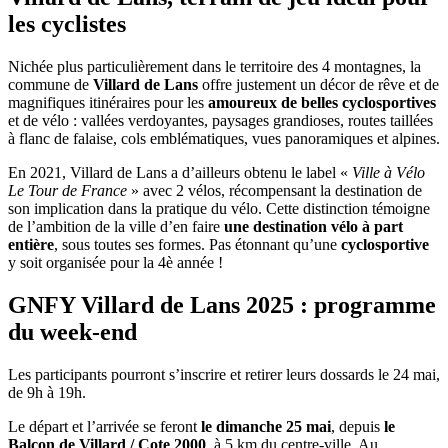
les cyclistes
Nichée plus particulièrement dans le territoire des 4 montagnes, la
commune de
Villard de Lans
offre justement un décor de rêve et de
magnifiques itinéraires pour les
amoureux de belles cyclosportives
et de vélo : vallées verdoyantes, paysages grandioses, routes taillées
à flanc de falaise, cols emblématiques, vues panoramiques et alpines.
En 2021, Villard de Lans a d’ailleurs obtenu le label «
Ville à Vélo
Le Tour de France
» avec 2 vélos, récompensant la destination de
son implication dans la pratique du vélo. Cette distinction témoigne
de l’ambition de la ville d’en faire
une destination vélo à part
entière
, sous toutes ses formes. Pas étonnant qu’une
cyclosportive
y soit organisée pour la 4è année !
GNFY Villard de Lans 2025 : programme
du week-end
Les participants pourront s’inscrire et retirer leurs dossards le 24 mai,
de 9h à 19h.
Le départ et l’arrivée se feront
le dimanche 25 mai
, depuis
le
Balcon de Villard / Cote 2000
, à 5 km du centre-ville. Au