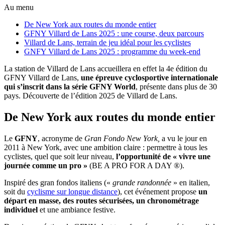
Au menu
De New York aux routes du monde entier
GFNY Villard de Lans 2025 : une course, deux parcours
Villard de Lans, terrain de jeu idéal pour les cyclistes
GNFY Villard de Lans 2025 : programme du week-end
La station de Villard de Lans accueillera en effet la 4e édition du
GFNY Villard de Lans,
une épreuve cyclosportive internationale
qui s’inscrit dans la série GFNY World
, présente dans plus de 30
pays. Découverte de l’édition 2025 de Villard de Lans.
De New York aux routes du monde entier
Le
GFNY
, acronyme de
Gran Fondo New York,
a vu le jour en
2011 à New York, avec une ambition claire : permettre à tous les
cyclistes, quel que soit leur niveau,
l’opportunité de « vivre une
journée comme un pro »
(BE A PRO FOR A DAY ®).
Inspiré des gran fondos italiens («
grande randonnée
» en italien,
soit du
cyclisme sur longue distance
), cet événement propose
un
départ en masse, des routes sécurisées, un chronométrage
individuel
et une ambiance festive.