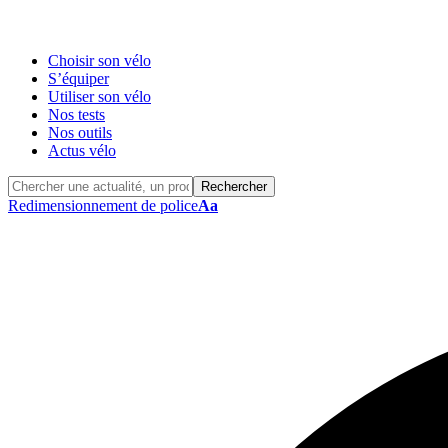
Choisir son vélo
S’équiper
Utiliser son vélo
Nos tests
Nos outils
Actus vélo
Redimensionnement de police
Aa