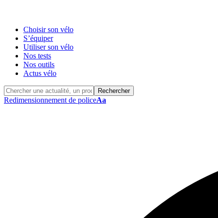
Choisir son vélo
S’équiper
Utiliser son vélo
Nos tests
Nos outils
Actus vélo
Redimensionnement de police
Aa