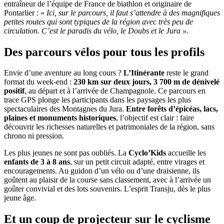
entraîneur de l’équipe de France de biathlon et originaire de
Pontarlier : «
Ici, sur le parcours, il faut s’attendre à des magnifiques
petites routes qui sont typiques de la région avec très peu de
circulation. C’est le paradis du vélo, le Doubs et le Jura ».
Des parcours vélos pour tous les profils
Envie d’une aventure au long cours ?
L’Itinérante
reste le grand
format du week-end :
230 km sur deux jours, 3 700 m de dénivelé
positif
, au départ et à l’arrivée de Champagnole. Ce parcours en
trace GPS plonge les participants dans les paysages les plus
spectaculaires des Montagnes du Jura.
Entre forêts d’épicéas, lacs,
plaines et monuments historiques
, l’objectif est clair : faire
découvrir les richesses naturelles et patrimoniales de la région, sans
chrono ni pression.
Les plus jeunes ne sont pas oubliés. La
Cyclo’Kids
accueille les
enfants de 3 à 8 ans
, sur un petit circuit adapté, entre virages et
encouragements. Au guidon d’un vélo ou d’une draisienne, ils
goûtent au plaisir de la course sans classement, avec à l’arrivée un
goûter convivial et des lots souvenirs. L’esprit Transju, dès le plus
jeune âge.
Et un coup de projecteur sur le cyclisme