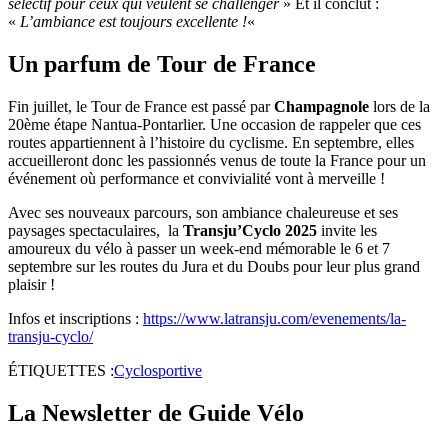
sélectif pour ceux qui veulent se challenger
» Et il conclut :
«
L’ambiance est toujours excellente !
«
Un parfum de Tour de France
Fin juillet, le Tour de France est passé par
Champagnole
lors de la
20ème étape Nantua-Pontarlier. Une occasion de rappeler que ces
routes appartiennent à l’histoire du cyclisme. En septembre, elles
accueilleront donc les passionnés venus de toute la France pour un
événement où performance et convivialité vont à merveille !
Avec ses nouveaux parcours, son ambiance chaleureuse et ses
paysages spectaculaires, la
Transju’Cyclo 2025
invite les
amoureux du vélo à passer un week-end mémorable le 6 et 7
septembre sur les routes du Jura et du Doubs pour leur plus grand
plaisir !
Infos et inscriptions :
https://www.latransju.com/evenements/la-
transju-cyclo/
ÉTIQUETTES :
Cyclosportive
La Newsletter de Guide Vélo