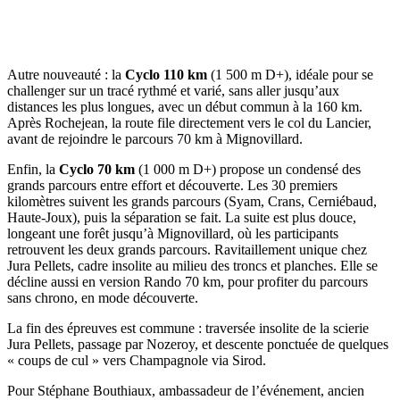
Autre nouveauté : la
Cyclo 110 km
(1 500 m D+), idéale pour se
challenger sur un tracé rythmé et varié, sans aller jusqu’aux
distances les plus longues, avec un début commun à la 160 km.
Après Rochejean, la route file directement vers le col du Lancier,
avant de rejoindre le parcours 70 km à Mignovillard.
Enfin, la
Cyclo 70 km
(1 000 m D+) propose un condensé des
grands parcours entre effort et découverte. Les 30 premiers
kilomètres suivent les grands parcours (Syam, Crans, Cerniébaud,
Haute-Joux), puis la séparation se fait. La suite est plus douce,
longeant une forêt jusqu’à Mignovillard, où les participants
retrouvent les deux grands parcours. Ravitaillement unique chez
Jura Pellets, cadre insolite au milieu des troncs et planches. Elle se
décline aussi en version Rando 70 km, pour profiter du parcours
sans chrono, en mode découverte.
La fin des épreuves est commune : traversée insolite de la scierie
Jura Pellets, passage par Nozeroy, et descente ponctuée de quelques
« coups de cul » vers Champagnole via Sirod.
Pour Stéphane Bouthiaux, ambassadeur de l’événement, ancien