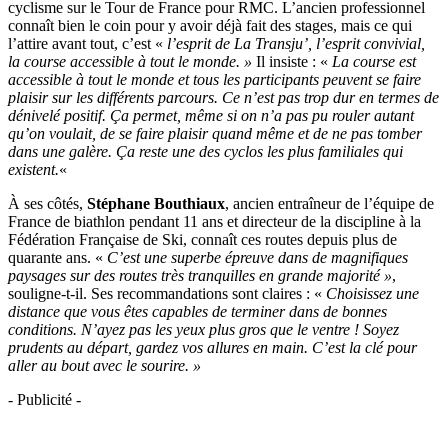
cyclisme sur le Tour de France pour RMC. L’ancien professionnel
connaît bien le coin pour y avoir déjà fait des stages, mais ce qui
l’attire avant tout, c’est «
l’esprit de La Transju’, l’esprit convivial,
la course accessible à tout le monde. »
Il insiste : «
La course est
accessible à tout le monde et tous les participants peuvent se faire
plaisir sur les différents parcours. Ce n’est pas trop dur en termes de
dénivelé positif. Ça permet, même si on n’a pas pu rouler autant
qu’on voulait, de se faire plaisir quand même et de ne pas tomber
dans une galère. Ça reste une des cyclos les plus familiales qui
existent.
«
À ses côtés,
Stéphane Bouthiaux
, ancien entraîneur de l’équipe de
France de biathlon pendant 11 ans et directeur de la discipline à la
Fédération Française de Ski, connaît ces routes depuis plus de
quarante ans. «
C’est une superbe épreuve dans de magnifiques
paysages sur des routes très tranquilles en grande majorité »
,
souligne-t-il. Ses recommandations sont claires : «
Choisissez une
distance que vous êtes capables de terminer dans de bonnes
conditions. N’ayez pas les yeux plus gros que le ventre ! Soyez
prudents au départ, gardez vos allures en main. C’est la clé pour
aller au bout avec le sourire. »
- Publicité -