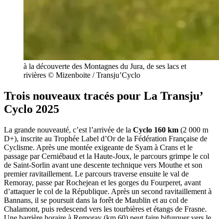
à la découverte des Montagnes du Jura, de ses lacs et
rivières © Mizenboite / Transju’Cyclo
Trois nouveaux tracés pour La Transju’
Cyclo 2025
La grande nouveauté, c’est l’arrivée de la
Cyclo 160 km
(2 000 m
D+), inscrite au Trophée Label d’Or de la Fédération Française de
Cyclisme. Après une montée exigeante de Syam à Crans et le
passage par Cerniébaud et la Haute-Joux, le parcours grimpe le col
de Saint-Sorlin avant une descente technique vers Mouthe et son
premier ravitaillement. Le parcours traverse ensuite le val de
Remoray, passe par Rochejean et les gorges du Fourperet, avant
d’attaquer le col de la République. Après un second ravitaillement à
Bannans, il se poursuit dans la forêt de Maublin et au col de
Chalamont, puis redescend vers les tourbières et étangs de Frasne.
Une barrière horaire à Remoray (km 60) peut faire bifurquer vers le