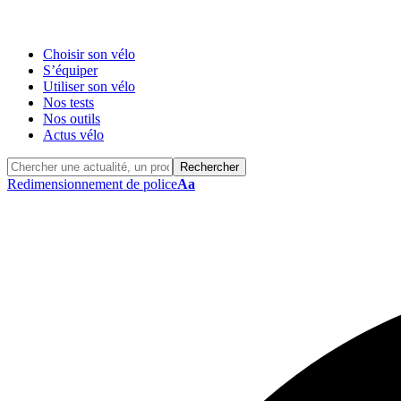
Choisir son vélo
S’équiper
Utiliser son vélo
Nos tests
Nos outils
Actus vélo
Redimensionnement de police
Aa