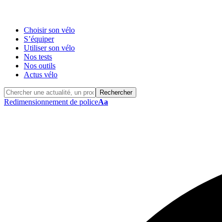
Choisir son vélo
S’équiper
Utiliser son vélo
Nos tests
Nos outils
Actus vélo
Redimensionnement de police
Aa