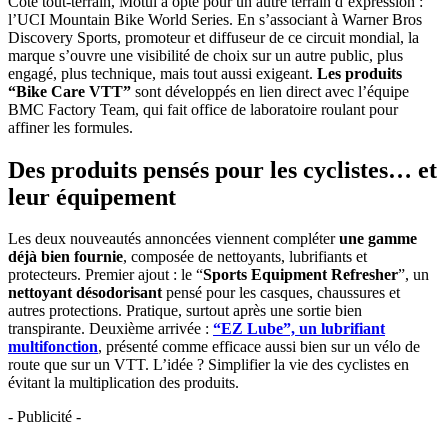
Côté tout-terrain, Motul a opté pour un autre terrain d’expression :
l’UCI Mountain Bike World Series. En s’associant à Warner Bros
Discovery Sports, promoteur et diffuseur de ce circuit mondial, la
marque s’ouvre une visibilité de choix sur un autre public, plus
engagé, plus technique, mais tout aussi exigeant.
Les produits
“Bike Care VTT”
sont développés en lien direct avec l’équipe
BMC Factory Team, qui fait office de laboratoire roulant pour
affiner les formules.
Des produits pensés pour les cyclistes… et
leur équipement
Les deux nouveautés annoncées viennent compléter
une gamme
déjà bien fournie
, composée de nettoyants, lubrifiants et
protecteurs. Premier ajout : le “
Sports Equipment Refresher
”, un
nettoyant désodorisant
pensé pour les casques, chaussures et
autres protections. Pratique, surtout après une sortie bien
transpirante. Deuxième arrivée :
“EZ Lube”, un lubrifiant
multifonction
, présenté comme efficace aussi bien sur un vélo de
route que sur un VTT. L’idée ? Simplifier la vie des cyclistes en
évitant la multiplication des produits.
- Publicité -