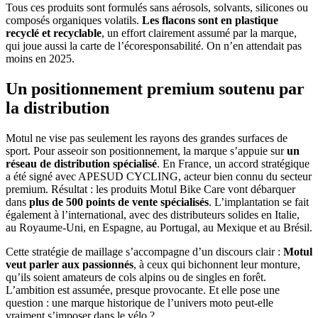
Tous ces produits sont formulés sans aérosols, solvants, silicones ou
composés organiques volatils.
Les flacons sont en plastique
recyclé et recyclable
, un effort clairement assumé par la marque,
qui joue aussi la carte de l’écoresponsabilité. On n’en attendait pas
moins en 2025.
Un positionnement premium soutenu par
la distribution
Motul ne vise pas seulement les rayons des grandes surfaces de
sport. Pour asseoir son positionnement, la marque s’appuie sur
un
réseau de distribution spécialisé
. En France, un accord stratégique
a été signé avec APESUD CYCLING, acteur bien connu du secteur
premium. Résultat : les produits Motul Bike Care vont débarquer
dans
plus de 500 points de vente spécialisés
. L’implantation se fait
également à l’international, avec des distributeurs solides en Italie,
au Royaume-Uni, en Espagne, au Portugal, au Mexique et au Brésil.
Cette stratégie de maillage s’accompagne d’un discours clair :
Motul
veut parler aux passionnés
, à ceux qui bichonnent leur monture,
qu’ils soient amateurs de cols alpins ou de singles en forêt.
L’ambition est assumée, presque provocante. Et elle pose une
question : une marque historique de l’univers moto peut-elle
vraiment s’imposer dans le vélo ?