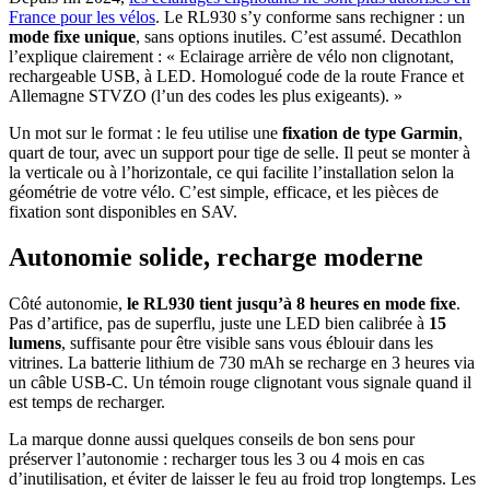
France pour les vélos
. Le RL930 s’y conforme sans rechigner : un
mode fixe unique
, sans options inutiles. C’est assumé. Decathlon
l’explique clairement : « Eclairage arrière de vélo non clignotant,
rechargeable USB, à LED. Homologué code de la route France et
Allemagne STVZO (l’un des codes les plus exigeants). »
Un mot sur le format : le feu utilise une
fixation de type Garmin
,
quart de tour, avec un support pour tige de selle. Il peut se monter à
la verticale ou à l’horizontale, ce qui facilite l’installation selon la
géométrie de votre vélo. C’est simple, efficace, et les pièces de
fixation sont disponibles en SAV.
Autonomie solide, recharge moderne
Côté autonomie,
le RL930 tient jusqu’à 8 heures en mode fixe
.
Pas d’artifice, pas de superflu, juste une LED bien calibrée à
15
lumens
, suffisante pour être visible sans vous éblouir dans les
vitrines. La batterie lithium de 730 mAh se recharge en 3 heures via
un câble USB-C. Un témoin rouge clignotant vous signale quand il
est temps de recharger.
La marque donne aussi quelques conseils de bon sens pour
préserver l’autonomie : recharger tous les 3 ou 4 mois en cas
d’inutilisation, et éviter de laisser le feu au froid trop longtemps. Les