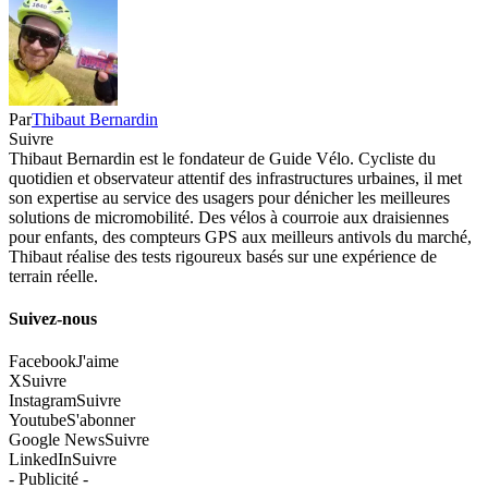
Par
Thibaut Bernardin
Suivre
Thibaut Bernardin est le fondateur de Guide Vélo. Cycliste du
quotidien et observateur attentif des infrastructures urbaines, il met
son expertise au service des usagers pour dénicher les meilleures
solutions de micromobilité. Des vélos à courroie aux draisiennes
pour enfants, des compteurs GPS aux meilleurs antivols du marché,
Thibaut réalise des tests rigoureux basés sur une expérience de
terrain réelle.
Suivez-nous
Facebook
J'aime
X
Suivre
Instagram
Suivre
Youtube
S'abonner
Google News
Suivre
LinkedIn
Suivre
- Publicité -