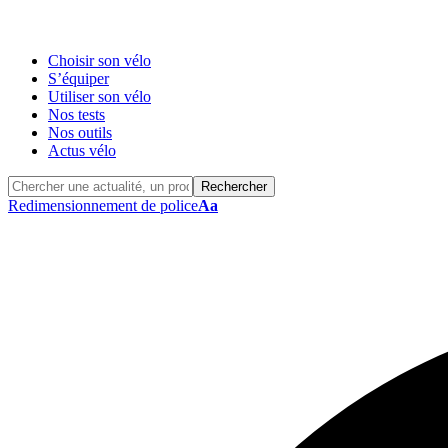
Choisir son vélo
S’équiper
Utiliser son vélo
Nos tests
Nos outils
Actus vélo
Redimensionnement de police
Aa