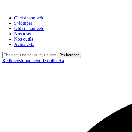
Choisir son vélo
S’équiper
Utiliser son vélo
Nos tests
Nos outils
Actus vélo
Redimensionnement de police
Aa