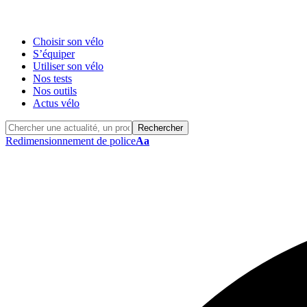
Choisir son vélo
S’équiper
Utiliser son vélo
Nos tests
Nos outils
Actus vélo
Redimensionnement de police
Aa