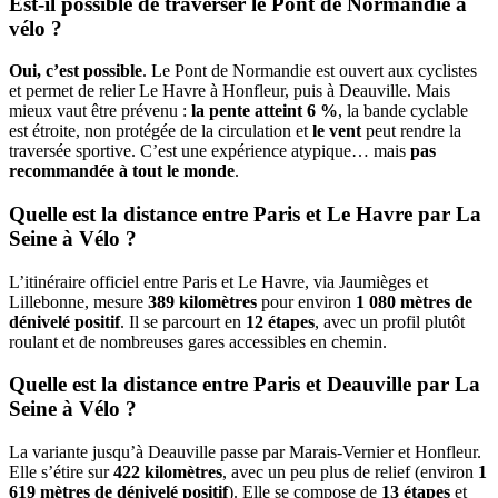
Est-il possible de traverser le Pont de Normandie à
vélo ?
Oui, c’est possible
. Le Pont de Normandie est ouvert aux cyclistes
et permet de relier Le Havre à Honfleur, puis à Deauville. Mais
mieux vaut être prévenu :
la pente atteint 6 %
, la bande cyclable
est étroite, non protégée de la circulation et
le vent
peut rendre la
traversée sportive. C’est une expérience atypique… mais
pas
recommandée à tout le monde
.
Quelle est la distance entre Paris et Le Havre par La
Seine à Vélo ?
L’itinéraire officiel entre Paris et Le Havre, via Jaumièges et
Lillebonne, mesure
389 kilomètres
pour environ
1 080 mètres de
dénivelé positif
. Il se parcourt en
12 étapes
, avec un profil plutôt
roulant et de nombreuses gares accessibles en chemin.
Quelle est la distance entre Paris et Deauville par La
Seine à Vélo ?
La variante jusqu’à Deauville passe par Marais-Vernier et Honfleur.
Elle s’étire sur
422 kilomètres
, avec un peu plus de relief (environ
1
619 mètres de dénivelé positif
). Elle se compose de
13 étapes
et