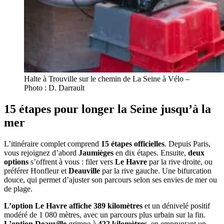
Halte à Trouville sur le chemin de La Seine à Vélo –
Photo : D. Darrault
15 étapes pour longer la Seine jusqu’à la
mer
L’itinéraire complet comprend
15 étapes officielles
. Depuis Paris,
vous rejoignez d’abord
Jaumièges
en dix étapes. Ensuite,
deux
options
s’offrent à vous : filer vers
Le Havre
par la rive droite, ou
préférer Honfleur et
Deauville
par la rive gauche. Une bifurcation
douce, qui permet d’ajuster son parcours selon ses envies de mer ou
de plage.
L’option Le Havre affiche 389 kilomètres
et un dénivelé positif
modéré de 1 080 mètres, avec un parcours plus urbain sur la fin.
L’option Deauville
grimpe à
422 kilomètres
, en empruntant un