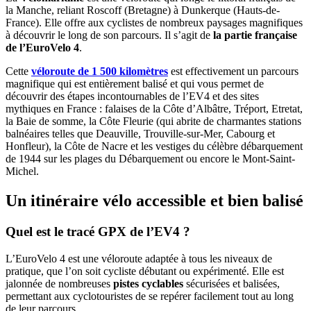
la Manche, reliant Roscoff (Bretagne) à Dunkerque (Hauts-de-
France). Elle offre aux cyclistes de nombreux paysages magnifiques
à découvrir le long de son parcours. Il s’agit de
la partie française
de l’EuroVelo 4
.
Cette
véloroute de 1 500 kilomètres
est effectivement un parcours
magnifique qui est entièrement balisé et qui vous permet de
découvrir des étapes incontournables de l’EV4 et des sites
mythiques en France : falaises de la Côte d’Albâtre, Tréport, Etretat,
la Baie de somme, la Côte Fleurie (qui abrite de charmantes stations
balnéaires telles que Deauville, Trouville-sur-Mer, Cabourg et
Honfleur), la Côte de Nacre et les vestiges du célèbre débarquement
de 1944 sur les plages du Débarquement ou encore le Mont-Saint-
Michel.
Un itinéraire vélo accessible et bien balisé
Quel est le tracé GPX de l’EV4 ?
L’EuroVelo 4 est une véloroute adaptée à tous les niveaux de
pratique, que l’on soit cycliste débutant ou expérimenté. Elle est
jalonnée de nombreuses
pistes cyclables
sécurisées et balisées,
permettant aux cyclotouristes de se repérer facilement tout au long
de leur parcours.