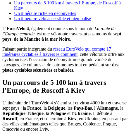
Un parcours de 5 100 km à travers l’Europe, de Roscoff à
Kiev
Un itinéraire riche en découvertes
Un itinéraire vélo accessible et bien balisé
L’
EuroVelo 4
, également connue sous le nom de
La route de
l’Europe centrale
, est une véloroute traversant pas moins de
sept
pays, de la Manche à la mer Noire
.
Faisant partie intégrante du
réseau EuroVelo qui compte 17
itinéraires cyclables à travers le continent
, cette véloroute offre aux
cyclotouristes l’occasion de découvrir une grande variété de
paysages, de cultures et de patrimoines tout en pédalant sur
des
pistes cyclables sécurisées et balisées
.
Un parcours de 5 100 km à travers
l’Europe, de Roscoff à Kiev
L’itinéraire de l’EuroVelo 4 s’étend sur environ 4000 km et traverse
sept pays : la
France
, la
Belgique
, les
Pays-Bas
, l’
Allemagne
, la
République Tchèque
, la
Pologne
et l’
Ukraine
. Il débute à
Roscoff
, en France, et se termine à
Kiev
, en Ukraine, en passant par
des villes emblématiques telles que Bruges, Coblence, Prague,
Cracovie ou encore Lviv.