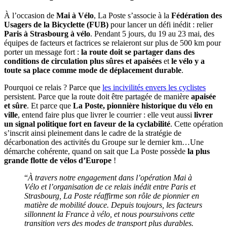
À l’occasion de
Mai à Vélo
, La Poste s’associe à la
Fédération des
Usagers de la Bicyclette (FUB)
pour lancer un défi inédit : relier
Paris à Strasbourg à vélo
. Pendant 5 jours, du 19 au 23 mai, des
équipes de facteurs et factrices se relaieront sur plus de 500 km pour
porter un message fort :
la route doit se partager dans des
conditions de circulation plus sûres et apaisées
et
le vélo y a
toute sa place comme mode de déplacement durable
.
Pourquoi ce relais ? Parce que
les incivilités envers les cyclistes
persistent. Parce que la route doit être partagée de manière
apaisée
et sûre
. Et parce que
La Poste, pionnière historique du vélo en
ville
, entend faire plus que livrer le courrier : elle veut aussi
livrer
un signal politique fort en faveur de la cyclabilité
. Cette opération
s’inscrit ainsi pleinement dans le cadre de la stratégie de
décarbonation des activités du Groupe sur le dernier km…Une
démarche cohérente, quand on sait que La Poste possède
la plus
grande flotte de vélos d’Europe
!
“
À travers notre engagement dans l’opération Mai à
Vélo et l’organisation de ce relais
inédit entre Paris et
Strasbourg, La Poste réaffirme son rôle de pionnier en
matière de
mobilité douce. Depuis toujours, les facteurs
sillonnent la France à vélo, et nous
poursuivons cette
transition vers des modes de transport plus durables.