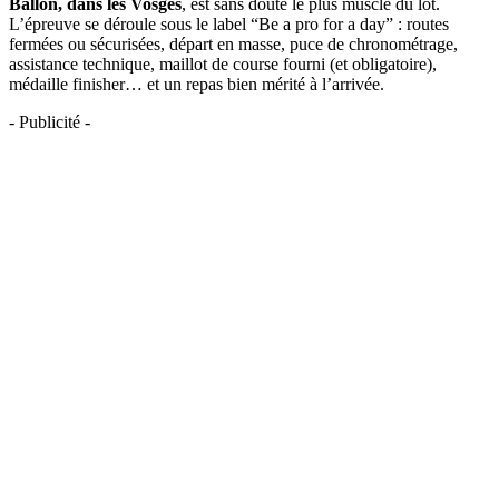
Ballon, dans les Vosges
, est sans doute le plus musclé du lot.
L’épreuve se déroule sous le label “Be a pro for a day” : routes
fermées ou sécurisées, départ en masse, puce de chronométrage,
assistance technique, maillot de course fourni (et obligatoire),
médaille finisher… et un repas bien mérité à l’arrivée.
- Publicité -