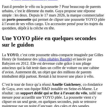
Faut-il prendre le vélo ou la poussette ? Pour beaucoup de parents
urbains, c’est le dilemme du matin. Gaya propose une réponse
simple : les deux. Depuis le 17 mars 2026, la marque commercialise
un
porte-poussette
qui permet de clipser une poussette YOYO pliée
à l’avant de ses vélos cargo. Un accessoire pensé pour les trajets du
quotidien, dépôt à la crèche en tête.
Une YOYO pliée en quelques secondes
sur le guidon
La
YOYO
, c’est cette poussette ultra-compacte imaginée par Gilles
Henry (le fondateur des
vélos pliables Bastille
) et lancée par
Babyzen en 2012. Elle est devenue culte grâce à son pliage
astucieux qui la fait tenir dans un coffre de voiture ou une cabine
d’avion. Autrement dit, un objet que des millions de parents
trimballent déjà partout. Restait à lui trouver une place à vélo.
C’est le tour de force qu’a réussi
Amélie Guicheney
, co-fondatrice
de Gaya, avec son équipe R&D installée en Seine-et-Marne. Le
résultat : un
support dédié qui se fixe à l’avant du vélo
, taillé sur
mesure pour accueillir une YOYO pliée. La poussette vient s’y
clipser en un seul geste, en quelques secondes, puis se retrouve
maintenue par un point d’ancrage, des cales et des sangles