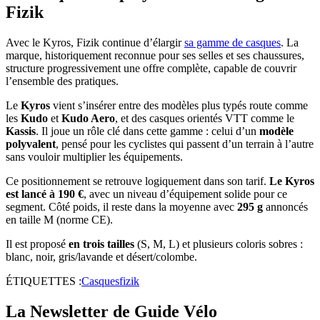
Fizik
Avec le Kyros, Fizik continue d’élargir
sa gamme de casques
. La
marque, historiquement reconnue pour ses selles et ses chaussures,
structure progressivement une offre complète, capable de couvrir
l’ensemble des pratiques.
Le
Kyros
vient s’insérer entre des modèles plus typés route comme
les
Kudo
et
Kudo Aero
, et des casques orientés VTT comme le
Kassis
. Il joue un rôle clé dans cette gamme : celui d’un
modèle
polyvalent
, pensé pour les cyclistes qui passent d’un terrain à l’autre
sans vouloir multiplier les équipements.
Ce positionnement se retrouve logiquement dans son tarif.
Le Kyros
est lancé à 190 €
, avec un niveau d’équipement solide pour ce
segment. Côté poids, il reste dans la moyenne avec
295 g
annoncés
en taille M (norme CE).
Il est proposé
en trois tailles
(S, M, L) et plusieurs coloris sobres :
blanc, noir, gris/lavande et désert/colombe.
ÉTIQUETTES :
Casques
fizik
La Newsletter de Guide Vélo