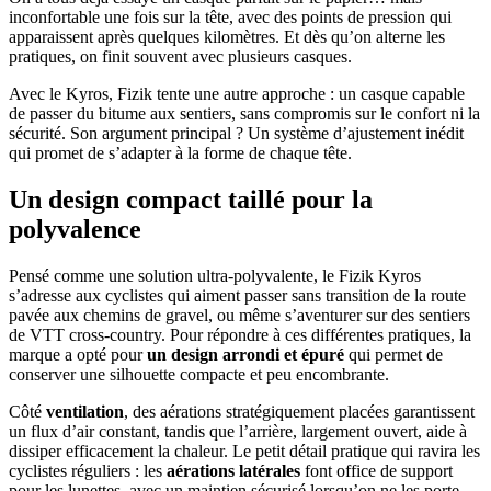
inconfortable une fois sur la tête, avec des points de pression qui
apparaissent après quelques kilomètres. Et dès qu’on alterne les
pratiques, on finit souvent avec plusieurs casques.
Avec le Kyros, Fizik tente une autre approche : un casque capable
de passer du bitume aux sentiers, sans compromis sur le confort ni la
sécurité. Son argument principal ? Un système d’ajustement inédit
qui promet de s’adapter à la forme de chaque tête.
Un design compact taillé pour la
polyvalence
Pensé comme une solution ultra-polyvalente, le Fizik Kyros
s’adresse aux cyclistes qui aiment passer sans transition de la route
pavée aux chemins de gravel, ou même s’aventurer sur des sentiers
de VTT cross-country. Pour répondre à ces différentes pratiques, la
marque a opté pour
un design arrondi et épuré
qui permet de
conserver une silhouette compacte et peu encombrante.
Côté
ventilation
, des aérations stratégiquement placées garantissent
un flux d’air constant, tandis que l’arrière, largement ouvert, aide à
dissiper efficacement la chaleur. Le petit détail pratique qui ravira les
cyclistes réguliers : les
aérations latérales
font office de support
pour les lunettes, avec un maintien sécurisé lorsqu’on ne les porte