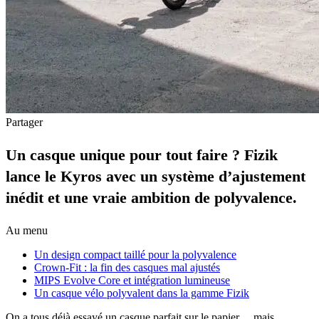
Partager
Un casque unique pour tout faire ? Fizik
lance le Kyros avec un système d’ajustement
inédit et une vraie ambition de polyvalence.
Au menu
Un design compact taillé pour la polyvalence
Crown-Fit : la fin des casques mal ajustés
MIPS Evolve Core et intégration lumineuse
Un casque vélo polyvalent dans la gamme Fizik
On a tous déjà essayé un casque parfait sur le papier… mais