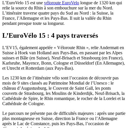
L’EuroVelo 15 est une
véloroute EuroVelo
longue de 1320 km qui
relie la source du Rhin à son embouchure sur la mer du Nord.
L’itinéraire traverse quatre pays du Sud au Nord : la Suisse, la
France, l’Allemagne et les Pays-Bas. Il suit la vallée du Rhin
pendant presque toute sa longueur.
L’EuroVélo 15 : 4 pays traversés
L’EV15, également appelée « Véloroute Rhin », relie Andermatt en
Suisse à Hoek van Holland aux Pays-Bas, en passant par les Alpes
suisses et Bâle (en Suisse), Neuf-Brisach et Strasbourg (en France),
Karlsruhe, Mayence, Bonn, Cologne et Düsseldorf (En Allemagne),
et Utrecht et Rotterdam (aux Pays-Bas).
Les 1230 km de l’itinéraire vélo sont l’occasion de découvrir pas
mois de 9 sites classés au Patrimoine Mondial de l’Unesco : le
château d’Augustusburg, le Couvent de Saint Gall, les ponts
couverts de Strasbourg, les Moulins de Kinderdijk, Neuf-Brisach, la
Cathédrale de Spire, le Rhin romantique, le rocher de la Lorelei et la
Cathédrale de Cologne.
Le parcours ne présente pas de difficultés majeures : après une partie
plus montagneuse en Suisse, direction la France ou l’Allemagne
après le Lac de Constance, puis les Pays-Bas, l’occasion de