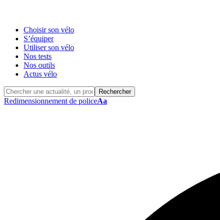
Choisir son vélo
S’équiper
Utiliser son vélo
Nos tests
Nos outils
Actus vélo
Redimensionnement de police
Aa