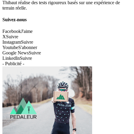
Thibaut réalise des tests rigoureux basés sur une expérience de
terrain réelle.
Suivez-nous
Facebook
J'aime
X
Suivre
Instagram
Suivre
Youtube
S'abonner
Google News
Suivre
LinkedIn
Suivre
- Publicité -