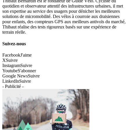
Thibaut Bernardin est le fondateur de Guide Vélo. Cycliste du
quotidien et observateur attentif des infrastructures urbaines, il met
son expertise au service des usagers pour dénicher les meilleures
solutions de micromobilité. Des vélos à courroie aux draisiennes
pour enfants, des compteurs GPS aux meilleurs antivols du marché,
Thibaut réalise des tests rigoureux basés sur une expérience de
terrain réelle.
Suivez-nous
Facebook
J'aime
X
Suivre
Instagram
Suivre
Youtube
S'abonner
Google News
Suivre
LinkedIn
Suivre
- Publicité -