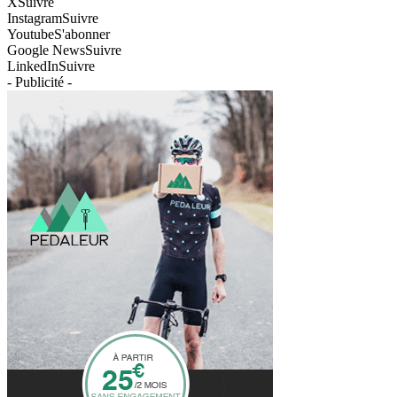
X
Suivre
Instagram
Suivre
Youtube
S'abonner
Google News
Suivre
LinkedIn
Suivre
- Publicité -