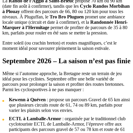
La
Rando de l’Agglo à Saint-Brieuc
propose 70 km ou 90 km
(date fin août à confirmer), tandis que les
Cyclo Randos Morbihan
à Plouay
offrent des parcours de 66, 80 ou 120 km pour tous les
niveaux. À Pluguffan, le
Tro Bro Pluguen
promet une ambiance
locale unique (circuit et date à confirmer), et la
Randonnée Henri-
Marquer à l’Hermitage
permet de profiter de parcours de 35 à 80
km, parfaits pour rouler en été sans se mettre la pression.
Entre soleil (ou crachin breton) et routes magnifiques, c’est le
moment idéal pour savourer pleinement la saison estivale.
Septembre 2026 – La saison n’est pas finie
Même si l’automne approche, la Bretagne reste un terrain de jeu
idéal pour les cyclistes. Septembre offre une belle variété de
parcours pour prolonger la saison et profiter des routes bretonnes.
Parmi les cyclosportives à ne pas manquer :
Kewenn à Quéven
: propose un parcours Gravel de 65 km ainsi
que plusieurs circuits route de 61, 74 ou 89 km, parfaits pour
varier les plaisirs selon vos envies.
ECTL à Lamballe-Armor
: organisée par le traditionnel club
cyclotouriste ECTL de Lamballe-Armor, l’épreuve offre aux
participants des parcours gravel de 57 ou 78 km et route de 61