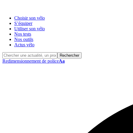
Choisir son vélo
S’équiper
Utiliser son vélo
Nos tests
Nos outils
Actus vélo
Redimensionnement de police
Aa