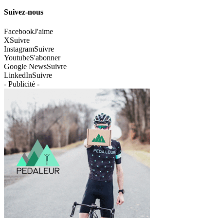
Suivez-nous
Facebook
J'aime
X
Suivre
Instagram
Suivre
Youtube
S'abonner
Google News
Suivre
LinkedIn
Suivre
- Publicité -