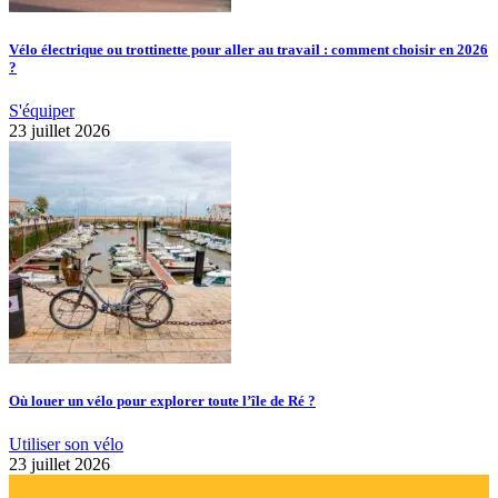
Vélo électrique ou trottinette pour aller au travail : comment choisir en 2026
?
S'équiper
23 juillet 2026
Où louer un vélo pour explorer toute l’île de Ré ?
Utiliser son vélo
23 juillet 2026