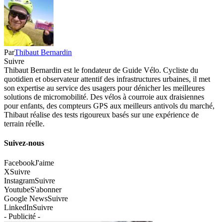
Par
Thibaut Bernardin
Suivre
Thibaut Bernardin est le fondateur de Guide Vélo. Cycliste du
quotidien et observateur attentif des infrastructures urbaines, il met
son expertise au service des usagers pour dénicher les meilleures
solutions de micromobilité. Des vélos à courroie aux draisiennes
pour enfants, des compteurs GPS aux meilleurs antivols du marché,
Thibaut réalise des tests rigoureux basés sur une expérience de
terrain réelle.
Suivez-nous
Facebook
J'aime
X
Suivre
Instagram
Suivre
Youtube
S'abonner
Google News
Suivre
LinkedIn
Suivre
- Publicité -