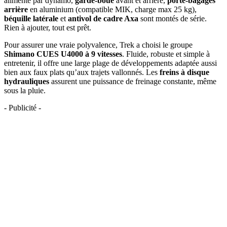
alimenté par dynamo,
garde-boue
avant et arrière,
porte-bagages
arrière
en aluminium (compatible MIK, charge max 25 kg),
béquille latérale
et
antivol de cadre Axa
sont montés de série.
Rien à ajouter, tout est prêt.
Pour assurer une vraie polyvalence, Trek a choisi le groupe
Shimano CUES U4000 à 9 vitesses
. Fluide, robuste et simple à
entretenir, il offre une large plage de développements adaptée aussi
bien aux faux plats qu’aux trajets vallonnés. Les
freins à disque
hydrauliques
assurent une puissance de freinage constante, même
sous la pluie.
- Publicité -