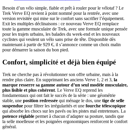
Besoin d’un vélo simple, fiable et prêt à rouler pour le vélotaf ? Le
Trek Verve EQ revient à point nommé pour la rentrée, avec une
version revisitée qui mise sur le confort sans sacrifier l’équipement.
Exit les multiples déclinaisons : ce nouveau Verve EQ remplace
toute la gamme musculaire de Trek, avec une formule unique pensée
pour les trajets urbains, les balades du week-end et les nouveaux
cyclistes qui veulent un vélo sans prise de tête. Disponible dès
maintenant à partir de 929 €, il s’annonce comme un choix malin
pour démarrer la saison du bon pied.
Confort, simplicité et déjà bien équipé
Trek ne cherche pas à révolutionner son offre urbaine, mais à la
rendre plus claire. En supprimant les anciens Verve 1, 2 et 3,
la
marque resserre sa gamme autour d’un seul modèle musculaire,
plus lisible et plus cohérent
. Le Verve EQ reprend les
fondamentaux qui ont fait le succès de la série : une géométrie
stable, une
position redressée
qui ménage le dos, une
tige de selle
suspendue
pour filtrer les irrégularités et une
fourche télescopique
qui absorbe les chocs sur les pavés ou les pistes mal entretenues. La
potence réglable
permet à chacun d’adapter sa posture, tandis que
la selle moelleuse et les poignées ergonomiques renforcent le confort
général.