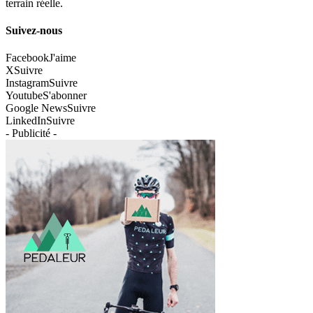
terrain réelle.
Suivez-nous
Facebook
J'aime
X
Suivre
Instagram
Suivre
Youtube
S'abonner
Google News
Suivre
LinkedIn
Suivre
- Publicité -