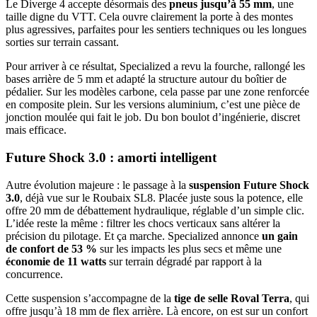
Le Diverge 4 accepte désormais des
pneus jusqu’à 55 mm
, une
taille digne du VTT. Cela ouvre clairement la porte à des montes
plus agressives, parfaites pour les sentiers techniques ou les longues
sorties sur terrain cassant.
Pour arriver à ce résultat, Specialized a revu la fourche, rallongé les
bases arrière de 5 mm et adapté la structure autour du boîtier de
pédalier. Sur les modèles carbone, cela passe par une zone renforcée
en composite plein. Sur les versions aluminium, c’est une pièce de
jonction moulée qui fait le job. Du bon boulot d’ingénierie, discret
mais efficace.
Future Shock 3.0 : amorti intelligent
Autre évolution majeure : le passage à la
suspension Future Shock
3.0
, déjà vue sur le Roubaix SL8. Placée juste sous la potence, elle
offre 20 mm de débattement hydraulique, réglable d’un simple clic.
L’idée reste la même : filtrer les chocs verticaux sans altérer la
précision du pilotage. Et ça marche. Specialized annonce
un gain
de confort de 53 %
sur les impacts les plus secs et même une
économie de 11 watts
sur terrain dégradé par rapport à la
concurrence.
Cette suspension s’accompagne de la
tige de selle Roval Terra
, qui
offre jusqu’à 18 mm de flex arrière. Là encore, on est sur un confort