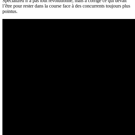
Specialized n’a pas tout révolutionné, mais a corrigé ce qui devait
l’être pour rester dans la course face à des concurrents toujours plus
pointus.