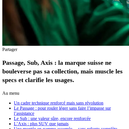
Partager
Passage, Sub, Axis : la marque suisse ne
bouleverse pas sa collection, mais muscle les
specs et clarifie les usages.
Au menu
Un cadre technique renforcé mais sans révolution
Le Passage : pour rouler léger sans faire l’impasse sur
l’assistance
Le Sub : une valeur sûre, encore renforcée
L’Axis : plus SUV que jamais
Une montée en gamme assumée… sans refonte complète