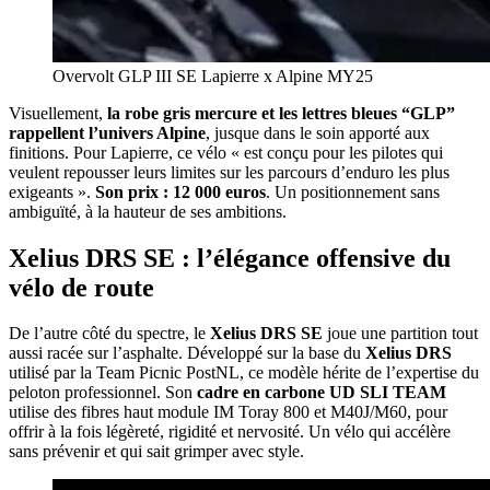
Overvolt GLP III SE Lapierre x Alpine MY25
Visuellement,
la robe gris mercure et les lettres bleues “GLP”
rappellent l’univers Alpine
, jusque dans le soin apporté aux
finitions. Pour Lapierre, ce vélo « est conçu pour les pilotes qui
veulent repousser leurs limites sur les parcours d’enduro les plus
exigeants ».
Son prix : 12 000 euros
. Un positionnement sans
ambiguïté, à la hauteur de ses ambitions.
Xelius DRS SE : l’élégance offensive du
vélo de route
De l’autre côté du spectre, le
Xelius DRS SE
joue une partition tout
aussi racée sur l’asphalte. Développé sur la base du
Xelius DRS
utilisé par la Team Picnic PostNL, ce modèle hérite de l’expertise du
peloton professionnel. Son
cadre en carbone UD SLI TEAM
utilise des fibres haut module IM Toray 800 et M40J/M60, pour
offrir à la fois légèreté, rigidité et nervosité. Un vélo qui accélère
sans prévenir et qui sait grimper avec style.