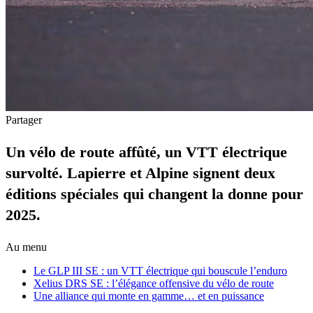
Partager
Un vélo de route affûté, un VTT électrique
survolté. Lapierre et Alpine signent deux
éditions spéciales qui changent la donne pour
2025.
Au menu
Le GLP III SE : un VTT électrique qui bouscule l’enduro
Xelius DRS SE : l’élégance offensive du vélo de route
Une alliance qui monte en gamme… et en puissance