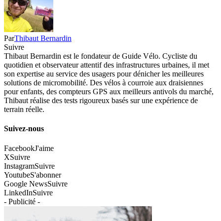
Par
Thibaut Bernardin
Suivre
Thibaut Bernardin est le fondateur de Guide Vélo. Cycliste du
quotidien et observateur attentif des infrastructures urbaines, il met
son expertise au service des usagers pour dénicher les meilleures
solutions de micromobilité. Des vélos à courroie aux draisiennes
pour enfants, des compteurs GPS aux meilleurs antivols du marché,
Thibaut réalise des tests rigoureux basés sur une expérience de
terrain réelle.
Suivez-nous
Facebook
J'aime
X
Suivre
Instagram
Suivre
Youtube
S'abonner
Google News
Suivre
LinkedIn
Suivre
- Publicité -