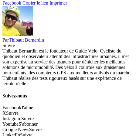
Facebook
Copier le lien
Imprimer
Par
Thibaut Bernardin
Suivre
Thibaut Bernardin est le fondateur de Guide Vélo. Cycliste du
quotidien et observateur attentif des infrastructures urbaines, il met
son expertise au service des usagers pour dénicher les meilleures
solutions de micromobilité. Des vélos à courroie aux draisiennes
pour enfants, des compteurs GPS aux meilleurs antivols du marché,
Thibaut réalise des tests rigoureux basés sur une expérience de
terrain réelle.
Suivez-nous
Facebook
J'aime
X
Suivre
Instagram
Suivre
Youtube
S'abonner
Google News
Suivre
LinkedIn
Suivre