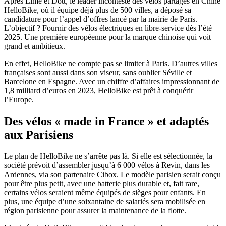
Après Lime et Dott, le leader incontesté des vélos partagés en Chine
HelloBike, où il équipe déjà plus de 500 villes, a déposé sa
candidature pour l’appel d’offres lancé par la mairie de Paris.
L’objectif ? Fournir des vélos électriques en libre-service dès l’été
2025. Une première européenne pour la marque chinoise qui voit
grand et ambitieux.
En effet, HelloBike ne compte pas se limiter à Paris. D’autres villes
françaises sont aussi dans son viseur, sans oublier Séville et
Barcelone en Espagne. Avec un chiffre d’affaires impressionnant de
1,8 milliard d’euros en 2023, HelloBike est prêt à conquérir
l’Europe.
Des vélos « made in France » et adaptés
aux Parisiens
Le plan de HelloBike ne s’arrête pas là. Si elle est sélectionnée, la
société prévoit d’assembler jusqu’à 6 000 vélos à Revin, dans les
Ardennes, via son partenaire Cibox. Le modèle parisien serait conçu
pour être plus petit, avec une batterie plus durable et, fait rare,
certains vélos seraient même équipés de sièges pour enfants. En
plus, une équipe d’une soixantaine de salariés sera mobilisée en
région parisienne pour assurer la maintenance de la flotte.