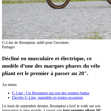
G-Line de Brompton, taillé pour l'aventure.
Partager
Décliné en musculaire et électrique, ce
modèle d’une des marques phares du vélo
pliant est le premier à passer au 20″.
Au menu
G Line : Un Brompton qui sort des sentiers battus
Electric G Line, maniable en toutes occasions
Le mois de septembre dernier, Brompton a levé le voile sur son
innovation la plus grande, à savoir son
tout premier pliant 20″
.